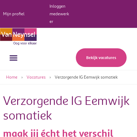
Inloggen
Mijn profiel
medewerk
er
Werken bij Van Neynsel
Bekijk vacatures
Home
›
Vacatures
›
Verzorgende IG Eemwijk somatiek
Verzorgende IG Eemwijk
somatiek
maak jij écht het verschil