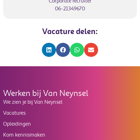
Corporate recruiter
06-21349670
Vacature delen:
Werken bij Van Neynsel
We zien je bij Van Neynsel
Vacatures
Opleidingen
Kom kennismaken