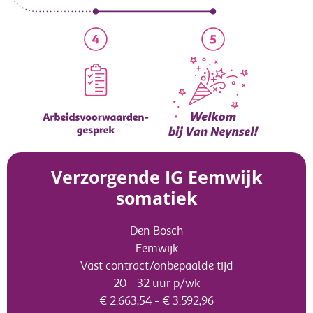
Verzorgende IG Eemwijk
somatiek
Den Bosch
Eemwijk
Vast contract/onbepaalde tijd
20 - 32 uur p/wk
€ 2.663,54 - € 3.592,96