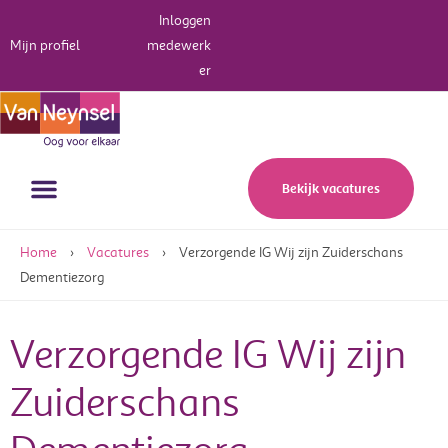
Inloggen
Mijn profiel
medewerk
er
Werken bij Van Neynsel
Bekijk vacatures
Home
›
Vacatures
›
Verzorgende IG Wij zijn Zuiderschans
Dementiezorg
Verzorgende IG Wij zijn
Zuiderschans