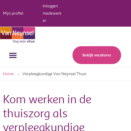
Inloggen
Mijn profiel
medewerk
er
Werken bij Van Neynsel
Bekijk vacatures
Home
›
Verpleegkundige Van Neynsel Thuis
Kom werken in de
thuiszorg als
verpleegkundige