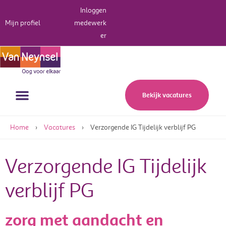
Inloggen
Mijn profiel
medewerk
er
Werken bij Van Neynsel
Bekijk vacatures
Home
›
Vacatures
›
Verzorgende IG Tijdelijk verblijf PG
Verzorgende IG Tijdelijk
verblijf PG
zorg met aandacht en